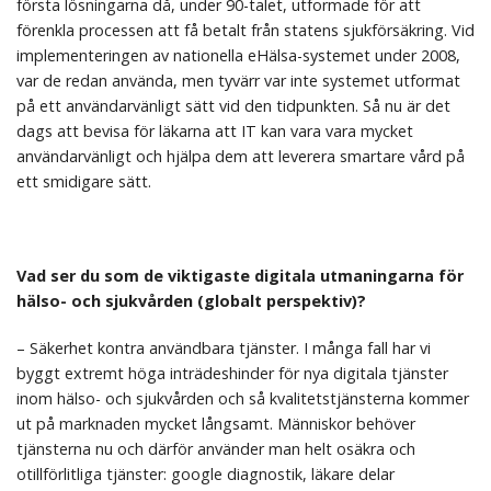
första lösningarna då, under 90-talet, utformade för att
förenkla processen att få betalt från statens sjukförsäkring. Vid
implementeringen av nationella eHälsa-systemet under 2008,
var de redan använda, men tyvärr var inte systemet utformat
på ett användarvänligt sätt vid den tidpunkten. Så nu är det
dags att bevisa för läkarna att IT kan vara vara mycket
användarvänligt och hjälpa dem att leverera smartare vård på
ett smidigare sätt.
Vad ser du som de viktigaste digitala utmaningarna för
hälso- och sjukvården (globalt perspektiv)?
– Säkerhet kontra användbara tjänster. I många fall har vi
byggt extremt höga inträdeshinder för nya digitala tjänster
inom hälso- och sjukvården och så kvalitetstjänsterna kommer
ut på marknaden mycket långsamt. Människor behöver
tjänsterna nu och därför använder man helt osäkra och
otillförlitliga tjänster: google diagnostik, läkare delar