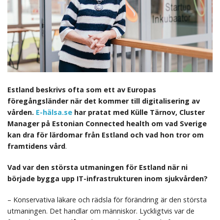
Estland beskrivs ofta som ett av Europas
föregångsländer när det kommer till digitalisering av
vården.
E-hälsa.se
har pratat med Külle Tärnov, Cluster
Manager på Estonian Connected health om vad Sverige
kan dra för lärdomar från Estland och vad hon tror om
framtidens vård
.
Vad var den största utmaningen för Estland när ni
började bygga upp IT-infrastrukturen inom sjukvården?
– Konservativa läkare och rädsla för förändring är den största
utmaningen. Det handlar om människor. Lyckligtvis var de