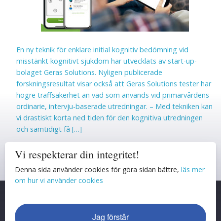
En ny teknik för enklare initial kognitiv bedömning vid
misstänkt kognitivt sjukdom har utvecklats av start-up-
bolaget Geras Solutions. Nyligen publicerade
forskningsresultat visar också att Geras Solutions tester har
högre träffsäkerhet än vad som används vid primärvårdens
ordinarie, intervju-baserade utredningar. – Med tekniken kan
vi drastiskt korta ned tiden för den kognitiva utredningen
och samtidigt få […]
Powered By
AK Featured Post
Vi respekterar din integritet!
Denna sida använder cookies för göra sidan bättre,
läs mer
om hur vi använder cookies
Jag förstår