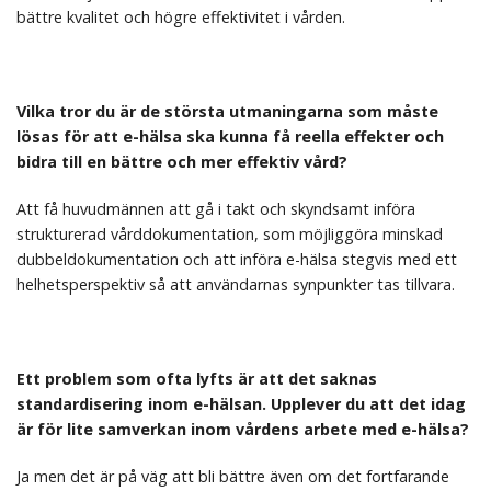
bättre kvalitet och högre effektivitet i vården.
Vilka tror du ä
r de st
örsta utmaningarna som m
å
ste
l
ö
sas f
ör att e-hä
lsa ska kunna få
reella effekter och
bidra till en bä
ttre och mer effektiv v
å
rd?
Att få huvudmännen att gå i takt och skyndsamt införa
strukturerad vårddokumentation, som möjliggöra minskad
dubbeldokumentation och att införa e-hälsa stegvis med ett
helhetsperspektiv så att användarnas synpunkter tas tillvara.
Ett problem som ofta lyfts ä
r att det saknas
standardisering inom e-hä
lsan. Upplever du att det idag
ä
r f
ör lite samverkan inom v
å
rdens arbete med e-hä
lsa?
Ja men det är på väg att bli bättre även om det fortfarande