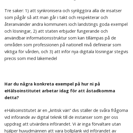
Tre saker: 1) att synkronisera och synliggöra alla de insatser
som pågår så att man går i takt och respekterar och
återanvänder andra kommuners ioch landstings goda exempel
och lösningar, 2) att staten erbjuder fungerande och
användbar informationsstruktur som kan tillämpas på de
områden som professionen på nationell nivå definierar som
viktiga för vården, och 3) att inför nya digitala lösningar stegvis
precis som med läkemedel
Har du n
å
gra konkreta exempel på
hur ni på
eHälsoinstitutet arbetar idag för att
å
stadkomma
detta?
eHälsoinstitutet är en „kritisk vän“ dvs ställer de svåra frågorna
vid införande av digital teknik till de instanser som ger oss
uppdrag att utvärdera införandet. Vi är inga förvaltare utan
hjälper huvudmännen att vara bollplank vid införandet av