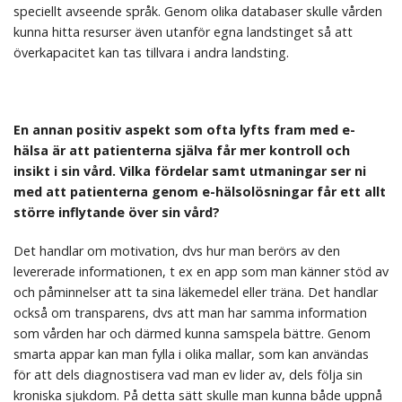
speciellt avseende språk. Genom olika databaser skulle vården
kunna hitta resurser även utanför egna landstinget så att
överkapacitet kan tas tillvara i andra landsting.
En annan positiv aspekt som ofta lyfts fram med e-
hälsa ä
r att patienterna sjä
lva f
å
r mer kontroll och
insikt i sin v
å
rd. Vilka fördelar samt utmaningar ser ni
med att patienterna genom e-hä
lsol
ösningar f
å
r ett allt
större inflytande ö
ver sin vå
rd?
Det handlar om motivation, dvs hur man berörs av den
levererade informationen, t ex en app som man känner stöd av
och påminnelser att ta sina läkemedel eller träna. Det handlar
också om transparens, dvs att man har samma information
som vården har och därmed kunna samspela bättre. Genom
smarta appar kan man fylla i olika mallar, som kan användas
för att dels diagnostisera vad man ev lider av, dels följa sin
kroniska sjukdom. På detta sätt skulle man kunna både uppnå