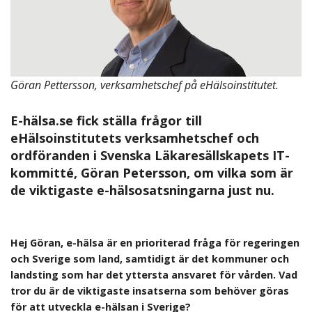
Göran Pettersson, verksamhetschef på eHälsoinstitutet.
E-hälsa.se fick ställa frågor till
eHälsoinstitutets verksamhetschef och
ordföranden i Svenska Läkaresällskapets IT-
kommitté, Göran Petersson, om vilka som är
de viktigaste e-hälsosatsningarna just nu.
Hej Göran, e-hälsa ä
r en prioriterad fr
å
ga fö
r regeringen
och Sverige som land, samtidigt ä
r det kommuner och
landsting som har det yttersta ansvaret f
ör v
ården.
Vad
tror du är de viktigaste insatserna som behöver göras
för att utveckla e-hä
lsan i Sverige?